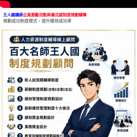
王人國講師
企業激勵活動與儀式感制度規劃輔導
規劃成功制度模式，提升績效成功率